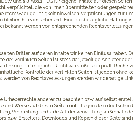
MDStV und § 8 Abs.1 TDG für eigene Inhalte auf diesen Seit
icht verpflichtet, die von ihnen übermittelten oder gespei
ne rechtswidrige Tätigkeit hinweisen. Verpflichtungen zur 
 bleiben hiervon unberührt. Eine diesbezügliche Haftung is
Bei bekannt werden von entsprechenden Rechtsverletzunge
iten Dritter, auf deren Inhalte wir keinen Einfluss haben. 
 der verlinkten Seiten ist stets der jeweilige Anbieter oder 
Verlinkung auf mögliche Rechtsverstöße überprüft. Rechtsw
inhaltliche Kontrolle der verlinkten Seiten ist jedoch ohne 
nt werden von Rechtsverletzungen werden wir derartige Lin
ie Urheberrechte anderer zu beachten bzw. auf selbst erstel
alte und Werke auf diesen Seiten unterliegen dem deutschen U
eitung, Verbreitung und jede Art der Verwertung außerhalb 
rs bzw. Erstellers. Downloads und Kopien dieser Seite sind 